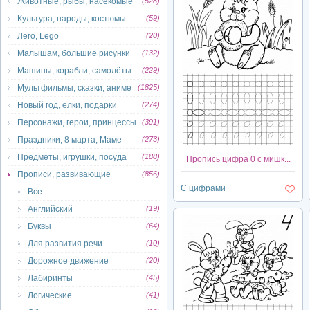
Животные, рыбы, насекомые
(528)
Культура, народы, костюмы
(59)
Лего, Lego
(20)
Малышам, большие рисунки
(132)
Машины, корабли, самолёты
(229)
Мультфильмы, сказки, аниме
(1825)
Новый год, елки, подарки
(274)
Персонажи, герои, принцессы
(391)
Праздники, 8 марта, Маме
(273)
Предметы, игрушки, посуда
(188)
Пропись цифра 0 с мишк...
Прописи, развивающие
(856)
С цифрами
Все
Английский
(19)
Буквы
(64)
Для развития речи
(10)
Дорожное движение
(20)
Лабиринты
(45)
Логические
(41)