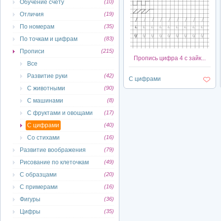
Обучение счету
(10)
Отличия
(19)
По номерам
(35)
По точкам и цифрам
(83)
Прописи
(215)
Пропись цифра 4 с зайк...
Все
Развитие руки
(42)
С цифрами
С животными
(90)
С машинами
(8)
С фруктами и овощами
(17)
С цифрами
(40)
Со стихами
(16)
Развитие воображения
(79)
Рисование по клеточкам
(49)
С образцами
(20)
С примерами
(16)
Фигуры
(36)
Цифры
(35)