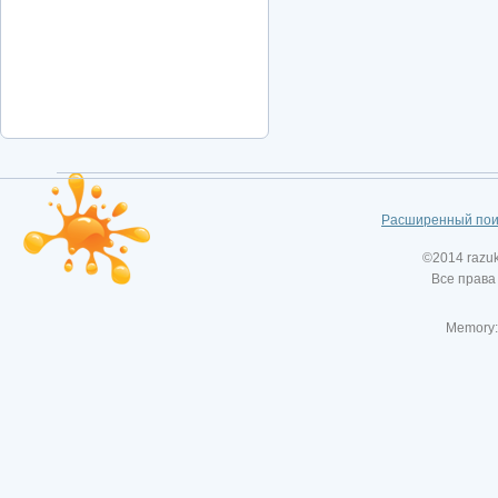
Расширенный пои
©2014 razu
Все права
Memory: