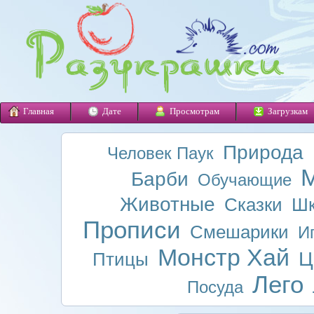
Главная
Дате
Просмотрам
Загрузкам
Природа
Человек Паук
М
Барби
Обучающие
Животные
Сказки
Шк
Прописи
Смешарики
И
Монстр Хай
Ц
Птицы
Лего
Посуда