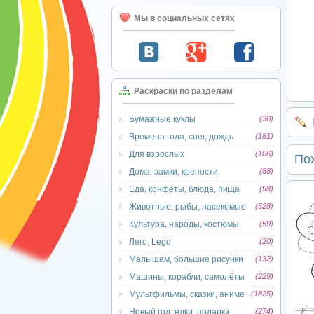
Мы в социальных сетях
Раскраски по разделам
Бумажные куклы
(30)
Времена года, снег, дождь
(181)
Для взрослых
(106)
По
Дома, замки, крепости
(88)
Еда, конфеты, блюда, пища
(98)
Животные, рыбы, насекомые
(528)
Культура, народы, костюмы
(59)
Лего, Lego
(20)
Малышам, большие рисунки
(132)
Машины, корабли, самолёты
(229)
Мультфильмы, сказки, аниме
(1825)
Новый год, елки, подарки
(274)