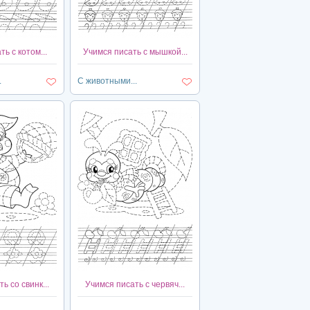
ь с котом...
Учимся писать с мышкой...
.
С животными...
ь со свинк...
Учимся писать с червяч...