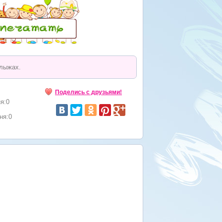
 лыжах.
Поделись с друзьями!
я:0
ня:0