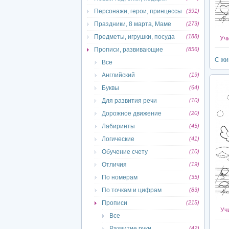
Персонажи, герои, принцессы
(391)
Праздники, 8 марта, Маме
(273)
Предметы, игрушки, посуда
(188)
Учи
Прописи, развивающие
(856)
С жи
Все
Английский
(19)
Буквы
(64)
Для развития речи
(10)
Дорожное движение
(20)
Лабиринты
(45)
Логические
(41)
Обучение счету
(10)
Отличия
(19)
По номерам
(35)
По точкам и цифрам
(83)
Прописи
(215)
Учи
Все
Развитие руки
(42)