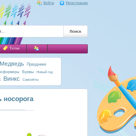
Войти
Регистрация
Тегам
 Медведь
Праздники
Буквы
нсформеры
Новый год
Винкс
к
Самолёты
ь носорога