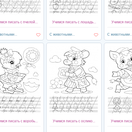
мся писать с пчелой...
Учимся писать с лошадь...
Учимся писат
вотными...
С животными...
С животными..
мся писать с воробь...
Учимся писать с ослико...
Учимся писат