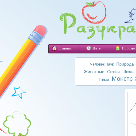
Главная
Дате
Просмо
Природа
Человек Паук
Животные
Сказки
Школа
Монстр 
Птицы