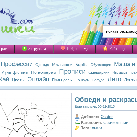
трам
Загрузкам
Избранному
Рейтингу
Профессии
Маша и
Малышам
Барби
Одежда
Обучающие
Прописи
По номерам
Мультфильмы
Смешарики
Игрушки
Тра
Лего
Хай
Онлайн
Цветы
Лунти
Принцессы
Лошадь
Посуда
Обведи и раскрас
Дата загрузки: 03-11-2015
Добавил:
Okster
Категория:
С животными
Теги:
лыжи