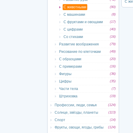
С жи
С животными
(90)
С машинами
(8)
С фруктами и овощами
(17)
С цифрами
(40)
Со стихами
(16)
Развитие воображения
(79)
Рисование по клеточкам
(49)
С образцами
(20)
С примерами
(16)
Фигуры
(36)
Цифры
(35)
Части тела
(7)
Штриховка
(19)
Профессии, люди, семья
(124)
Солнце, звёзды, планеты
(113)
Спорт
(14)
Фрукты, овощи, ягоды, грибы
(124)