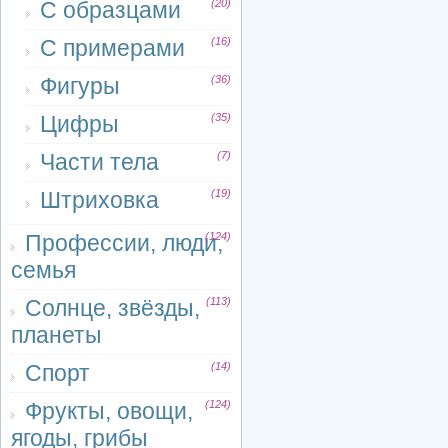
С образцами
(20)
С примерами
(16)
Фигуры
(36)
Цифры
(35)
Части тела
(7)
Штриховка
(19)
Профессии, люди,
(124)
семья
Солнце, звёзды,
(113)
планеты
Спорт
(14)
Фрукты, овощи,
(124)
ягоды, грибы