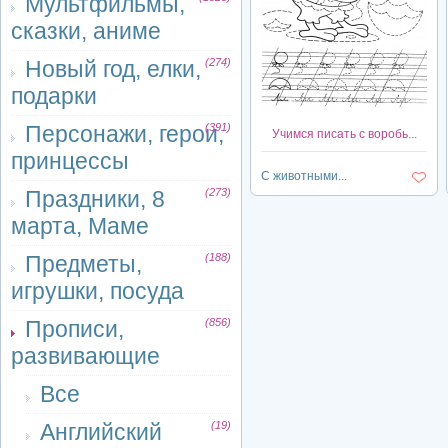
Мультфильмы,
сказки, аниме
Новый год, елки,
(274)
подарки
Персонажи, герои,
(391)
Учимся писать с воробь...
принцессы
С животными...
Праздники, 8
(273)
марта, Маме
Предметы,
(188)
игрушки, посуда
Прописи,
(856)
развивающие
Все
Английский
(19)