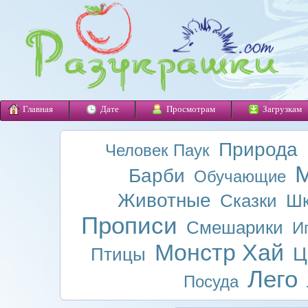
Главная
Дате
Просмотрам
Загрузкам
Природа
Человек Паук
М
Барби
Обучающие
Животные
Сказки
Шк
Прописи
Смешарики
И
Монстр Хай
Ц
Птицы
Лего
Посуда