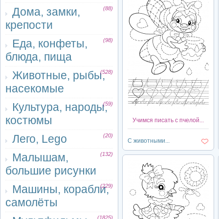
Дома, замки,
(88)
крепости
Еда, конфеты,
(98)
блюда, пища
Животные, рыбы,
(528)
насекомые
Культура, народы,
(59)
костюмы
Учимся писать с пчелой...
Лего, Lego
(20)
С животными...
Малышам,
(132)
большие рисунки
Машины, корабли,
(229)
самолёты
(1825)