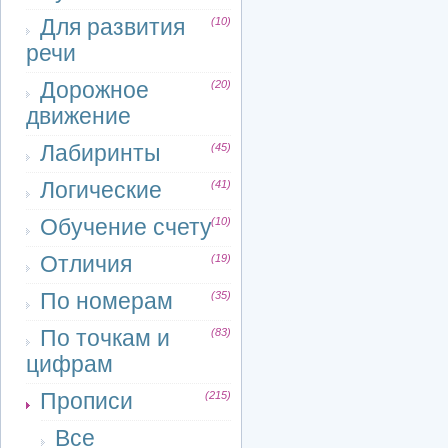
Для развития
(10)
речи
Дорожное
(20)
движение
Лабиринты
(45)
Логические
(41)
Обучение счету
(10)
Отличия
(19)
По номерам
(35)
По точкам и
(83)
цифрам
Прописи
(215)
Все