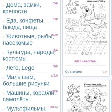
Дома, замки,
(88)
крепости
Еда, конфеты,
(98)
блюда, пища
Животные, рыбы,
(528)
насекомые
Культура, народы,
(59)
костюмы
Аист и бабочка...
Лего, Lego
(20)
Со стихами
Малышам,
(132)
большие рисунки
Машины, корабли,
(229)
самолёты
Мультфильмы,
(1825)