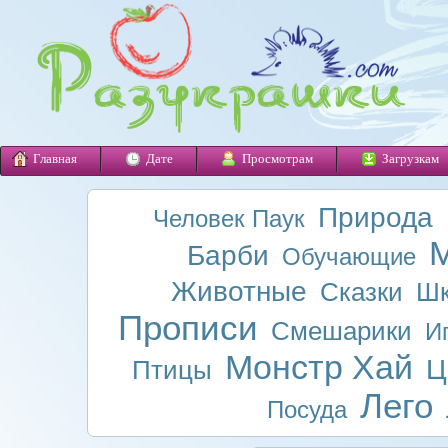
Главная
Дате
Просмотрам
Загрузкам
Природа
Человек Паук
М
Барби
Обучающие
Животные
Сказки
Шк
Прописи
Смешарики
И
Монстр Хай
Ц
Птицы
Лего
Посуда