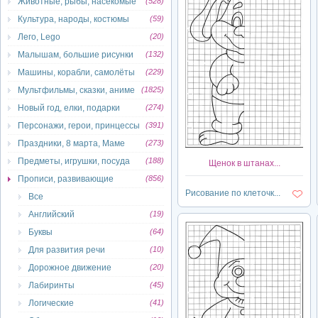
Животные, рыбы, насекомые
(528)
Культура, народы, костюмы
(59)
Лего, Lego
(20)
Малышам, большие рисунки
(132)
Машины, корабли, самолёты
(229)
Мультфильмы, сказки, аниме
(1825)
Новый год, елки, подарки
(274)
Персонажи, герои, принцессы
(391)
Праздники, 8 марта, Маме
(273)
Предметы, игрушки, посуда
(188)
Щенок в штанах...
Прописи, развивающие
(856)
Рисование по клеточк...
Все
Английский
(19)
Буквы
(64)
Для развития речи
(10)
Дорожное движение
(20)
Лабиринты
(45)
Логические
(41)