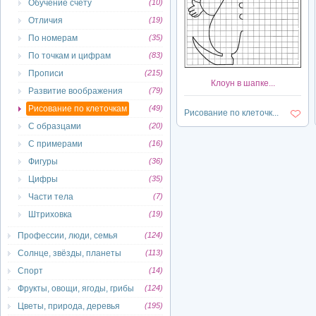
Обучение счету
(10)
Отличия
(19)
По номерам
(35)
По точкам и цифрам
(83)
Прописи
(215)
Клоун в шапке...
Развитие воображения
(79)
Рисование по клеточкам
(49)
Рисование по клеточк...
С образцами
(20)
С примерами
(16)
Фигуры
(36)
Цифры
(35)
Части тела
(7)
Штриховка
(19)
Профессии, люди, семья
(124)
Солнце, звёзды, планеты
(113)
Спорт
(14)
Фрукты, овощи, ягоды, грибы
(124)
Цветы, природа, деревья
(195)