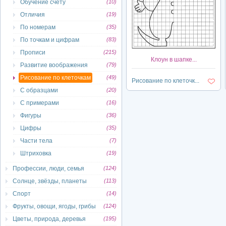
Обучение счету
(10)
Отличия
(19)
По номерам
(35)
По точкам и цифрам
(83)
Прописи
(215)
Клоун в шапке...
Развитие воображения
(79)
Рисование по клеточкам
(49)
Рисование по клеточк...
С образцами
(20)
С примерами
(16)
Фигуры
(36)
Цифры
(35)
Части тела
(7)
Штриховка
(19)
Профессии, люди, семья
(124)
Солнце, звёзды, планеты
(113)
Спорт
(14)
Фрукты, овощи, ягоды, грибы
(124)
Цветы, природа, деревья
(195)