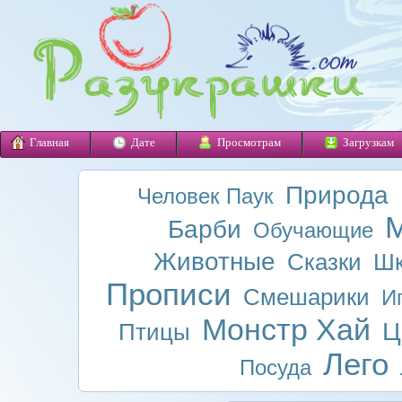
Главная
Дате
Просмотрам
Загрузкам
Природа
Человек Паук
М
Барби
Обучающие
Животные
Сказки
Шк
Прописи
Смешарики
И
Монстр Хай
Ц
Птицы
Лего
Посуда