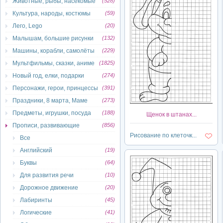
Животные, рыбы, насекомые
(528)
Культура, народы, костюмы
(59)
Лего, Lego
(20)
Малышам, большие рисунки
(132)
Машины, корабли, самолёты
(229)
Мультфильмы, сказки, аниме
(1825)
Новый год, елки, подарки
(274)
Персонажи, герои, принцессы
(391)
Праздники, 8 марта, Маме
(273)
Предметы, игрушки, посуда
(188)
Щенок в штанах...
Прописи, развивающие
(856)
Рисование по клеточк...
Все
Английский
(19)
Буквы
(64)
Для развития речи
(10)
Дорожное движение
(20)
Лабиринты
(45)
Логические
(41)