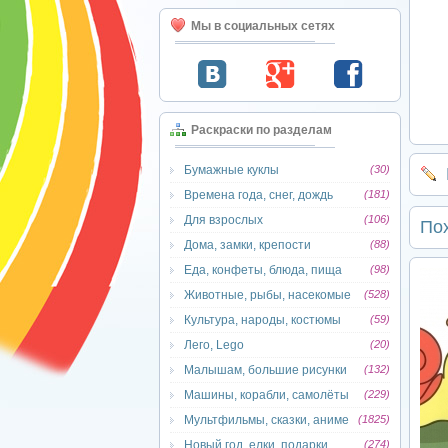
Мы в социальных сетях
Раскраски по разделам
Бумажные куклы
(30)
Времена года, снег, дождь
(181)
Для взрослых
(106)
По
Дома, замки, крепости
(88)
Еда, конфеты, блюда, пища
(98)
Животные, рыбы, насекомые
(528)
Культура, народы, костюмы
(59)
Лего, Lego
(20)
Малышам, большие рисунки
(132)
Машины, корабли, самолёты
(229)
Мультфильмы, сказки, аниме
(1825)
Новый год, елки, подарки
(274)