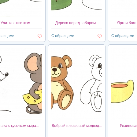
Улитка с цветком...
Дерево перед забором...
Яркая божья
разцами...
С образцами...
С образцами...
шка с кусочком сыра...
Добрый плюшевый медвед...
Резиновая