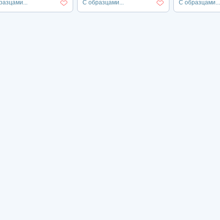
разцами...
С образцами...
С образцами...