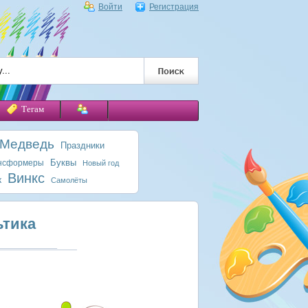
Войти
Регистрация
Тегам
 Медведь
Праздники
Буквы
нсформеры
Новый год
Винкс
к
Самолёты
ьтика