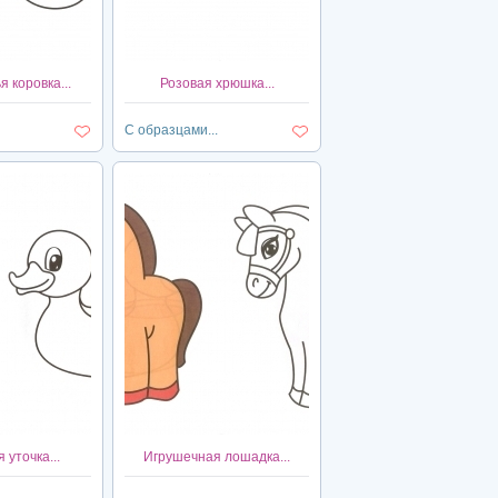
 коровка...
Розовая хрюшка...
С образцами...
 уточка...
Игрушечная лошадка...