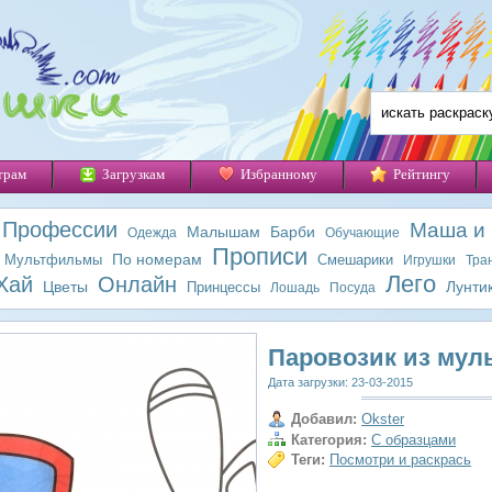
трам
Загрузкам
Избранному
Рейтингу
Профессии
Маша и
Малышам
Барби
Одежда
Обучающие
Прописи
По номерам
Мультфильмы
Смешарики
Игрушки
Тра
Лего
Хай
Онлайн
Цветы
Лунти
Принцессы
Лошадь
Посуда
Паровозик из мул
Дата загрузки: 23-03-2015
Добавил:
Okster
Категория:
С образцами
Теги:
Посмотри и раскрась