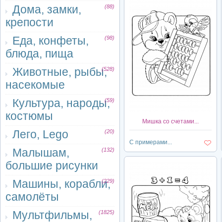
Дома, замки,
(88)
крепости
Еда, конфеты,
(98)
блюда, пища
Животные, рыбы,
(528)
насекомые
Культура, народы,
(59)
костюмы
Мишка со счетами...
Лего, Lego
(20)
С примерами...
Малышам,
(132)
большие рисунки
Машины, корабли,
(229)
самолёты
Мультфильмы,
(1825)