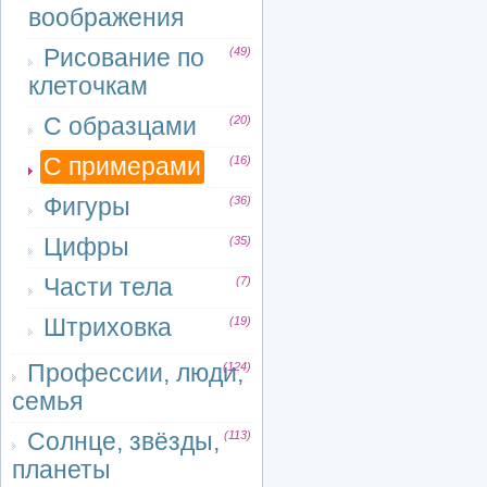
воображения
Рисование по
(49)
клеточкам
С образцами
(20)
С примерами
(16)
Фигуры
(36)
Цифры
(35)
Части тела
(7)
Штриховка
(19)
Профессии, люди,
(124)
семья
Солнце, звёзды,
(113)
планеты