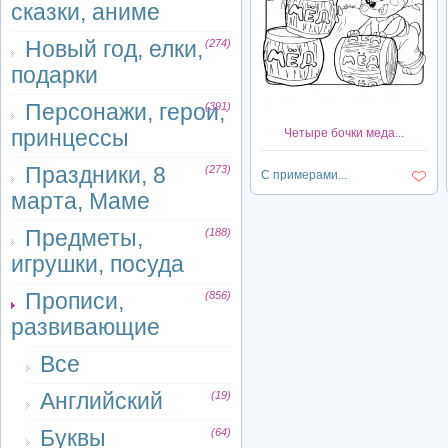
сказки, аниме
Новый год, елки,
(274)
подарки
Персонажи, герои,
(391)
принцессы
Четыре бочки меда...
Праздники, 8
(273)
С примерами...
марта, Маме
Предметы,
(188)
игрушки, посуда
Прописи,
(856)
развивающие
Все
Английский
(19)
Буквы
(64)