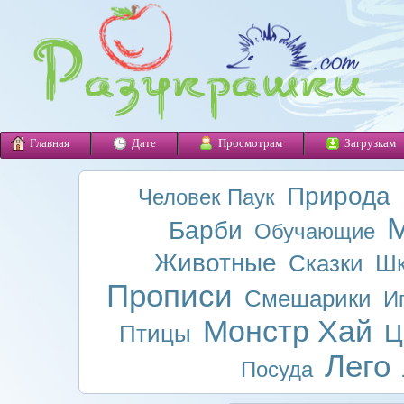
Главная
Дате
Просмотрам
Загрузкам
Природа
Человек Паук
М
Барби
Обучающие
Животные
Сказки
Шк
Прописи
Смешарики
И
Монстр Хай
Ц
Птицы
Лего
Посуда