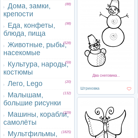
Дома, замки,
(88)
крепости
Еда, конфеты,
(98)
блюда, пища
Животные, рыбы,
(528)
насекомые
Культура, народы,
(59)
костюмы
Два снеговика...
Лего, Lego
(20)
Штриховка
Малышам,
(132)
большие рисунки
Машины, корабли,
(229)
самолёты
Мультфильмы,
(1825)