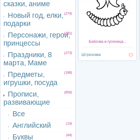
сказки, аниме
Новый год, елки,
(274)
подарки
Персонажи, герои,
(391)
принцессы
Бабочка и гусеница...
Праздники, 8
(273)
Штриховка
марта, Маме
Предметы,
(188)
игрушки, посуда
Прописи,
(856)
развивающие
Все
Английский
(19)
Буквы
(64)