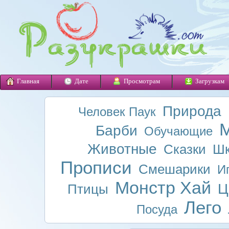
Главная
Дате
Просмотрам
Загрузкам
Природа
Человек Паук
М
Барби
Обучающие
Животные
Сказки
Шк
Прописи
Смешарики
И
Монстр Хай
Ц
Птицы
Лего
Посуда