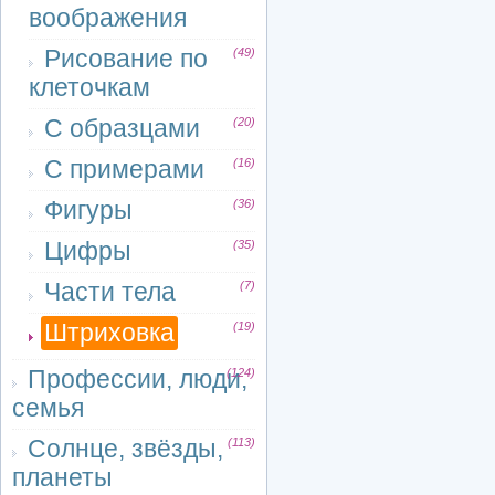
воображения
Рисование по
(49)
клеточкам
С образцами
(20)
С примерами
(16)
Фигуры
(36)
Цифры
(35)
Части тела
(7)
Штриховка
(19)
Профессии, люди,
(124)
семья
Солнце, звёзды,
(113)
планеты