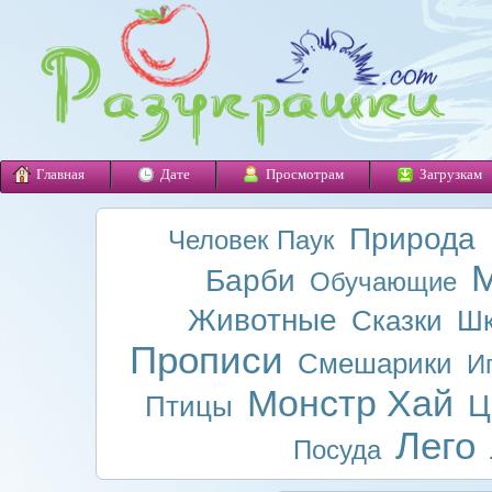
Главная
Дате
Просмотрам
Загрузкам
Природа
Человек Паук
М
Барби
Обучающие
Животные
Сказки
Шк
Прописи
Смешарики
И
Монстр Хай
Ц
Птицы
Лего
Посуда