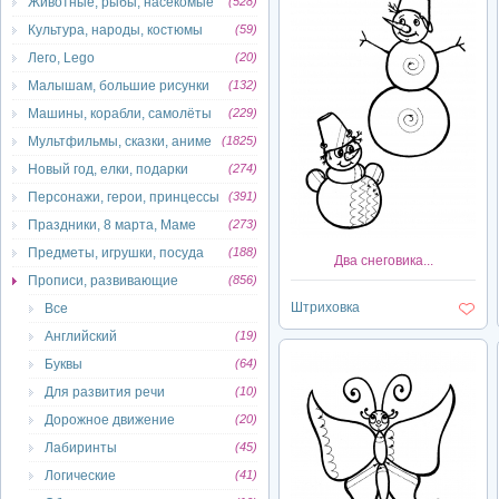
Животные, рыбы, насекомые
(528)
Культура, народы, костюмы
(59)
Лего, Lego
(20)
Малышам, большие рисунки
(132)
Машины, корабли, самолёты
(229)
Мультфильмы, сказки, аниме
(1825)
Новый год, елки, подарки
(274)
Персонажи, герои, принцессы
(391)
Праздники, 8 марта, Маме
(273)
Предметы, игрушки, посуда
(188)
Два снеговика...
Прописи, развивающие
(856)
Штриховка
Все
Английский
(19)
Буквы
(64)
Для развития речи
(10)
Дорожное движение
(20)
Лабиринты
(45)
Логические
(41)