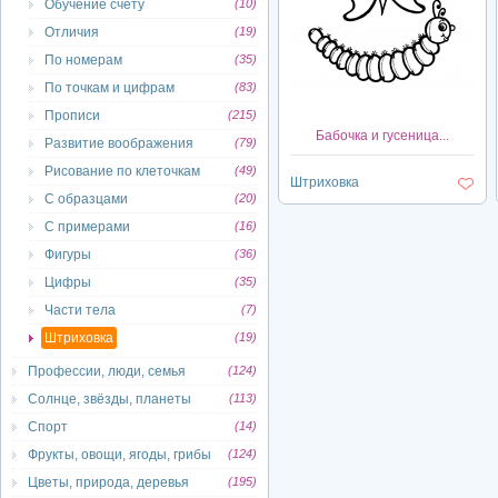
Обучение счету
(10)
Отличия
(19)
По номерам
(35)
По точкам и цифрам
(83)
Прописи
(215)
Бабочка и гусеница...
Развитие воображения
(79)
Рисование по клеточкам
(49)
Штриховка
С образцами
(20)
С примерами
(16)
Фигуры
(36)
Цифры
(35)
Части тела
(7)
Штриховка
(19)
Профессии, люди, семья
(124)
Солнце, звёзды, планеты
(113)
Спорт
(14)
Фрукты, овощи, ягоды, грибы
(124)
Цветы, природа, деревья
(195)