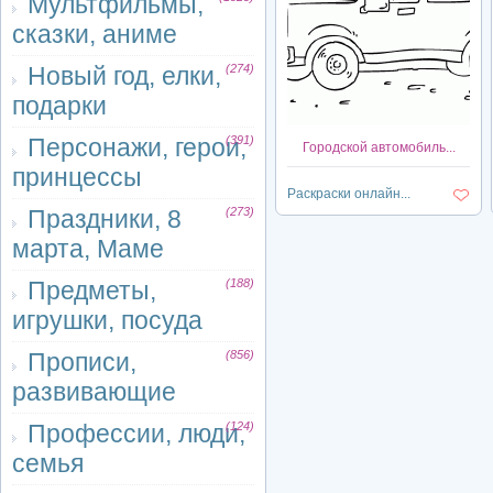
Мультфильмы,
сказки, аниме
Новый год, елки,
(274)
подарки
Персонажи, герои,
(391)
Городской автомобиль...
принцессы
Раскраски онлайн...
Праздники, 8
(273)
марта, Маме
Предметы,
(188)
игрушки, посуда
Прописи,
(856)
развивающие
Профессии, люди,
(124)
семья