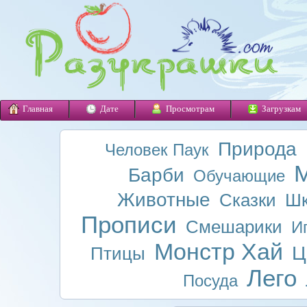
Главная
Дате
Просмотрам
Загрузкам
Природа
Человек Паук
М
Барби
Обучающие
Животные
Сказки
Шк
Прописи
Смешарики
И
Монстр Хай
Ц
Птицы
Лего
Посуда