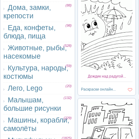
Дома, замки,
(88)
крепости
Еда, конфеты,
(98)
блюда, пища
Животные, рыбы,
(528)
насекомые
Культура, народы,
(59)
костюмы
Дождик над радугой...
Лего, Lego
(20)
Раскраски онлайн...
Малышам,
(132)
большие рисунки
Машины, корабли,
(229)
самолёты
(1825)