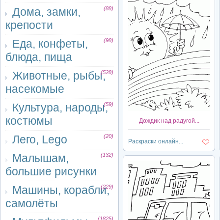
Дома, замки,
(88)
крепости
Еда, конфеты,
(98)
блюда, пища
Животные, рыбы,
(528)
насекомые
Культура, народы,
(59)
костюмы
Дождик над радугой...
Лего, Lego
(20)
Раскраски онлайн...
Малышам,
(132)
большие рисунки
Машины, корабли,
(229)
самолёты
(1825)