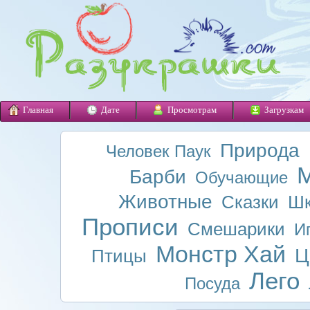
Главная
Дате
Просмотрам
Загрузкам
Природа
Человек Паук
М
Барби
Обучающие
Животные
Сказки
Шк
Прописи
Смешарики
И
Монстр Хай
Ц
Птицы
Лего
Посуда