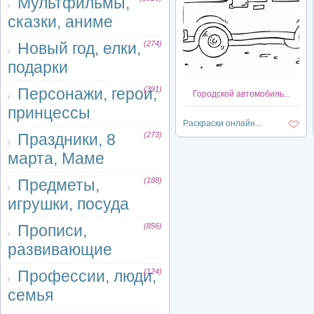
Мультфильмы,
сказки, аниме
Новый год, елки,
(274)
подарки
Персонажи, герои,
(391)
Городской автомобиль...
принцессы
Раскраски онлайн...
Праздники, 8
(273)
марта, Маме
Предметы,
(188)
игрушки, посуда
Прописи,
(856)
развивающие
Профессии, люди,
(124)
семья