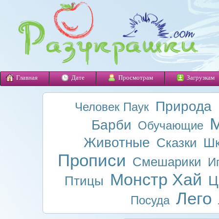
Главная
Дате
Просмотрам
Загрузкам
Природа
Человек Паук
М
Барби
Обучающие
Животные
Сказки
Шк
Прописи
Смешарики
И
Монстр Хай
Ц
Птицы
Лего
Посуда