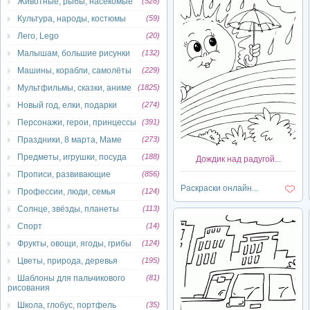
Животные, рыбы, насекомые
(528)
Культура, народы, костюмы
(59)
Лего, Lego
(20)
Малышам, большие рисунки
(132)
Машины, корабли, самолёты
(229)
Мультфильмы, сказки, аниме
(1825)
Новый год, елки, подарки
(274)
Персонажи, герои, принцессы
(391)
Праздники, 8 марта, Маме
(273)
Предметы, игрушки, посуда
(188)
Дождик над радугой...
Прописи, развивающие
(856)
Раскраски онлайн...
Профессии, люди, семья
(124)
Солнце, звёзды, планеты
(113)
Спорт
(14)
Фрукты, овощи, ягоды, грибы
(124)
Цветы, природа, деревья
(195)
Шаблоны для пальчикового
(81)
рисования
Школа, глобус, портфель
(35)