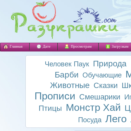
Главная
Дате
Просмотрам
Загрузкам
Природа
Человек Паук
М
Барби
Обучающие
Животные
Сказки
Шк
Прописи
Смешарики
И
Монстр Хай
Ц
Птицы
Лего
Посуда