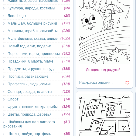
Животные, рыбы, насекомые
(528)
Культура, народы, костюмы
(59)
Лего, Lego
(20)
Малышам, большие рисунки
(132)
Машины, корабли, самолёты
(229)
Мультфильмы, сказки, аниме
(1825)
Новый год, елки, подарки
(274)
Персонажи, герои, принцессы
(391)
Праздники, 8 марта, Маме
(273)
Предметы, игрушки, посуда
(188)
Дождик над радугой...
Прописи, развивающие
(856)
Раскраски онлайн...
Профессии, люди, семья
(124)
Солнце, звёзды, планеты
(113)
Спорт
(14)
Фрукты, овощи, ягоды, грибы
(124)
Цветы, природа, деревья
(195)
Шаблоны для пальчикового
(81)
рисования
Школа, глобус, портфель
(35)