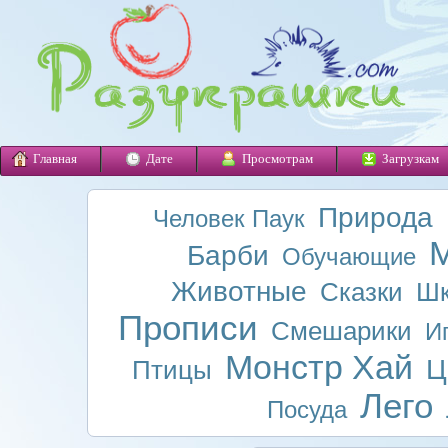
Главная
Дате
Просмотрам
Загрузкам
Природа
Человек Паук
М
Барби
Обучающие
Животные
Сказки
Шк
Прописи
Смешарики
И
Монстр Хай
Ц
Птицы
Лего
Посуда