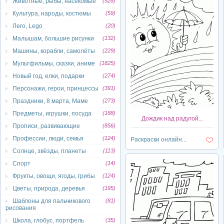
Животные, рыбы, насекомые
(528)
Культура, народы, костюмы
(59)
Лего, Lego
(20)
Малышам, большие рисунки
(132)
Машины, корабли, самолёты
(229)
Мультфильмы, сказки, аниме
(1825)
Новый год, елки, подарки
(274)
Персонажи, герои, принцессы
(391)
Праздники, 8 марта, Маме
(273)
Предметы, игрушки, посуда
(188)
Дождик над радугой...
Прописи, развивающие
(856)
Профессии, люди, семья
(124)
Раскраски онлайн...
Солнце, звёзды, планеты
(113)
Спорт
(14)
Фрукты, овощи, ягоды, грибы
(124)
Цветы, природа, деревья
(195)
Шаблоны для пальчикового
(81)
рисования
Школа, глобус, портфель
(35)