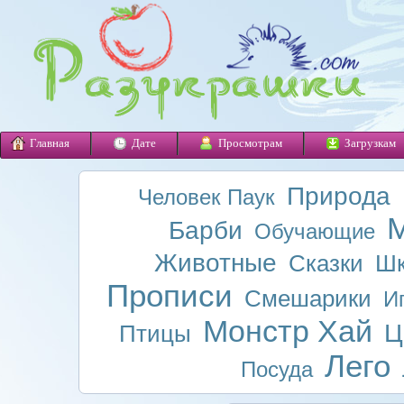
Главная
Дате
Просмотрам
Загрузкам
Природа
Человек Паук
М
Барби
Обучающие
Животные
Сказки
Шк
Прописи
Смешарики
И
Монстр Хай
Ц
Птицы
Лего
Посуда