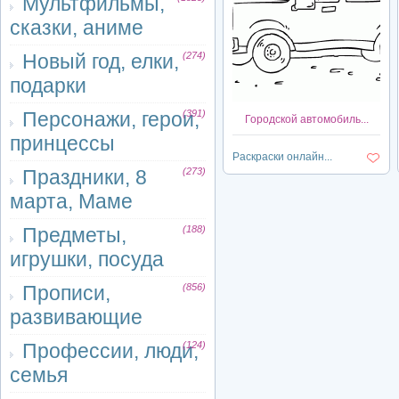
Мультфильмы,
сказки, аниме
Новый год, елки,
(274)
подарки
Персонажи, герои,
(391)
Городской автомобиль...
принцессы
Раскраски онлайн...
Праздники, 8
(273)
марта, Маме
Предметы,
(188)
игрушки, посуда
Прописи,
(856)
развивающие
Профессии, люди,
(124)
семья