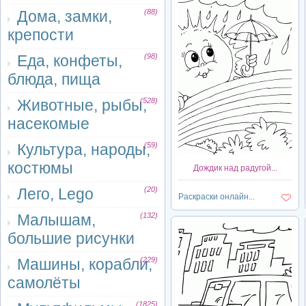
Дома, замки,
(88)
крепости
Еда, конфеты,
(98)
блюда, пища
Животные, рыбы,
(528)
насекомые
Культура, народы,
(59)
костюмы
Дождик над радугой...
Лего, Lego
(20)
Раскраски онлайн...
Малышам,
(132)
большие рисунки
Машины, корабли,
(229)
самолёты
(1825)