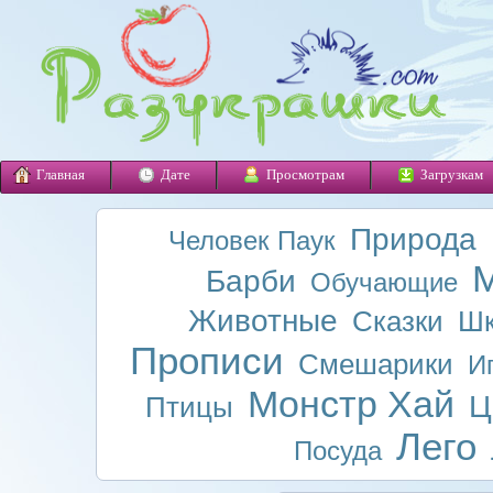
Главная
Дате
Просмотрам
Загрузкам
Природа
Человек Паук
М
Барби
Обучающие
Животные
Сказки
Шк
Прописи
Смешарики
И
Монстр Хай
Ц
Птицы
Лего
Посуда