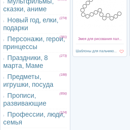
Мультфильмы,
сказки, аниме
Новый год, елки,
(274)
подарки
Персонажи, герои,
(391)
Змея для рисования пал...
принцессы
Шаблоны для пальчико...
Праздники, 8
(273)
марта, Маме
Предметы,
(188)
игрушки, посуда
Прописи,
(856)
развивающие
Профессии, люди,
(124)
семья