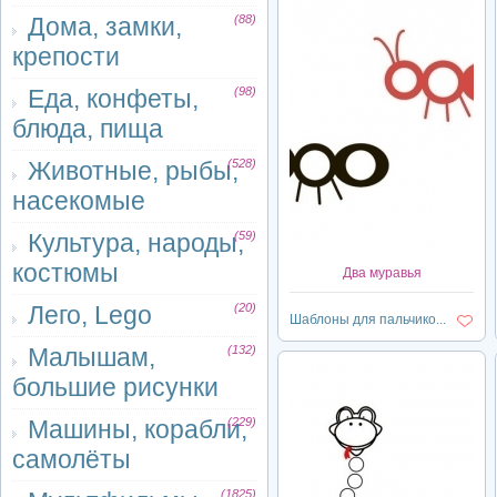
Дома, замки,
(88)
крепости
Еда, конфеты,
(98)
блюда, пища
Животные, рыбы,
(528)
насекомые
Культура, народы,
(59)
костюмы
Два муравья
Лего, Lego
(20)
Шаблоны для пальчико...
Малышам,
(132)
большие рисунки
Машины, корабли,
(229)
самолёты
(1825)