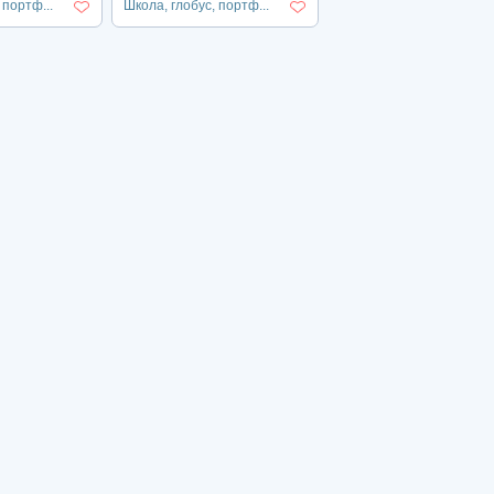
 портф...
Школа, глобус, портф...