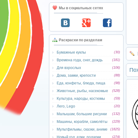
Мы в социальных сетях
Раскраски по разделам
Бумажные куклы
(30)
Времена года, снег, дождь
(181)
Для взрослых
(106)
По
Дома, замки, крепости
(88)
Еда, конфеты, блюда, пища
(98)
Животные, рыбы, насекомые
(528)
Культура, народы, костюмы
(59)
Лего, Lego
(20)
Малышам, большие рисунки
(132)
Машины, корабли, самолёты
(229)
Мультфильмы, сказки, аниме
(1825)
Новый год, елки, подарки
(274)