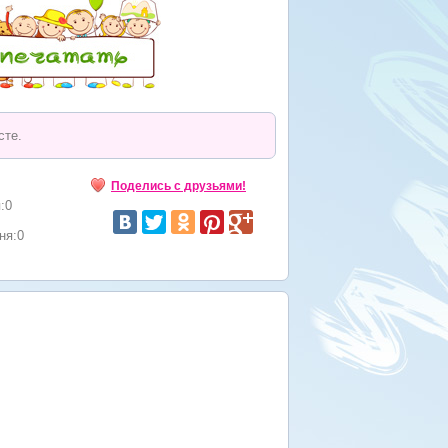
сте.
Поделись с друзьями!
:0
ня:0