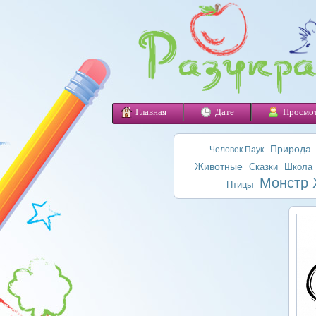
Главная
Дате
Просмо
Природа
Человек Паук
Животные
Сказки
Школа
Монстр 
Птицы