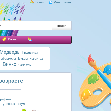
Войти
Регистрация
Тегам
 Медведь
Праздники
Буквы
нсформеры
Новый год
Винкс
к
Самолёты
возрасте
ортфель
,
учебник
,
стул