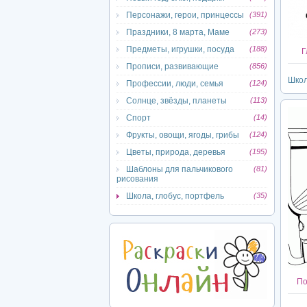
Персонажи, герои, принцессы
(391)
Праздники, 8 марта, Маме
(273)
Предметы, игрушки, посуда
(188)
Г
Прописи, развивающие
(856)
Школ
Профессии, люди, семья
(124)
Солнце, звёзды, планеты
(113)
Спорт
(14)
Фрукты, овощи, ягоды, грибы
(124)
Цветы, природа, деревья
(195)
Шаблоны для пальчикового
(81)
рисования
Школа, глобус, портфель
(35)
По