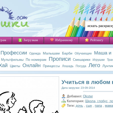
трам
Загрузкам
Избранному
Рейтингу
Профессии
Маша и
Малышам
Барби
Одежда
Обучающие
Прописи
По номерам
Мультфильмы
Смешарики
Игрушки
Тра
Лего
Хай
Онлайн
Цветы
Лунти
Принцессы
Лошадь
Посуда
Учиться в любом 
Дата загрузки: 23-09-2014
Добавил:
Okster
Категория:
Школа, глобус, п
Теги:
дочь
,
сын
,
папа
,
мама