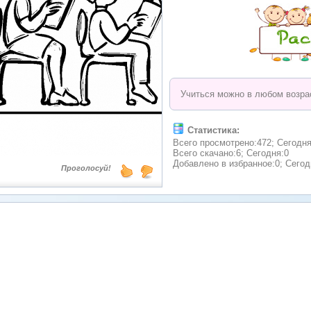
Учиться можно в любом возра
Статистика:
Всего просмотрено:472; Сегодня
Всего скачано:6; Сегодня:0
Добавлено в избранное:0; Сегод
Проголосуй!