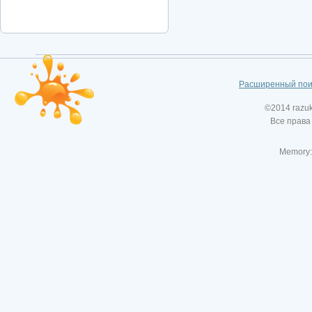
Расширенный пои
©2014 razu
Все права
Memory: