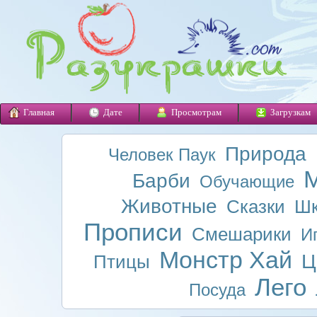
Главная
Дате
Просмотрам
Загрузкам
Природа
Человек Паук
М
Барби
Обучающие
Животные
Сказки
Шк
Прописи
Смешарики
И
Монстр Хай
Ц
Птицы
Лего
Посуда