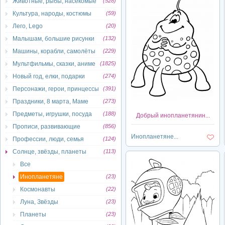
Животные, рыбы, насекомые
(528)
Культура, народы, костюмы
(59)
Лего, Lego
(20)
Малышам, большие рисунки
(132)
Машины, корабли, самолёты
(229)
Мультфильмы, сказки, аниме
(1825)
Новый год, елки, подарки
(274)
Персонажи, герои, принцессы
(391)
Праздники, 8 марта, Маме
(273)
Предметы, игрушки, посуда
(188)
Добрый инопланетянин...
Прописи, развивающие
(856)
Инопланетяне...
Профессии, люди, семья
(124)
Солнце, звёзды, планеты
(113)
Все
Инопланетяне
(23)
Космонавты
(22)
Луна, Звёзды
(23)
Планеты
(23)