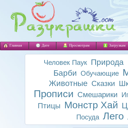
Главная
Дате
Просмотрам
Загрузкам
Природа
Человек Паук
М
Барби
Обучающие
Животные
Сказки
Шк
Прописи
Смешарики
И
Монстр Хай
Ц
Птицы
Лего
Посуда