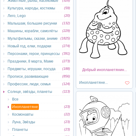
Животные, рыбы, насекомые
(528)
Культура, народы, костюмы
(59)
Лего, Lego
(20)
Малышам, большие рисунки
(132)
Машины, корабли, самолёты
(229)
Мультфильмы, сказки, аниме
(1825)
Новый год, елки, подарки
(274)
Персонажи, герои, принцессы
(391)
Праздники, 8 марта, Маме
(273)
Предметы, игрушки, посуда
(188)
Добрый инопланетянин...
Прописи, развивающие
(856)
Инопланетяне...
Профессии, люди, семья
(124)
Солнце, звёзды, планеты
(113)
Все
Инопланетяне
(23)
Космонавты
(22)
Луна, Звёзды
(23)
Планеты
(23)