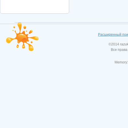
Расширенный пои
©2014 razu
Все права
Memory: