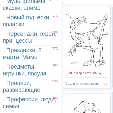
Мультфильмы,
сказки, аниме
Новый год, елки,
(274)
подарки
Персонажи, герои,
(391)
принцессы
Праздники, 8
(273)
марта, Маме
Предметы,
(188)
игрушки, посуда
Динозавр с острыми зуб...
Прописи,
(856)
Земля до начала врем...
развивающие
Профессии, люди,
(124)
семья