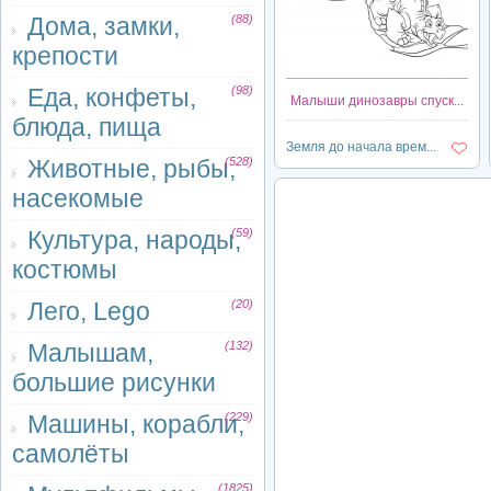
Дома, замки,
(88)
крепости
Еда, конфеты,
(98)
Малыши динозавры спуск...
блюда, пища
Земля до начала врем...
Животные, рыбы,
(528)
насекомые
Культура, народы,
(59)
костюмы
Лего, Lego
(20)
Малышам,
(132)
большие рисунки
Машины, корабли,
(229)
самолёты
(1825)