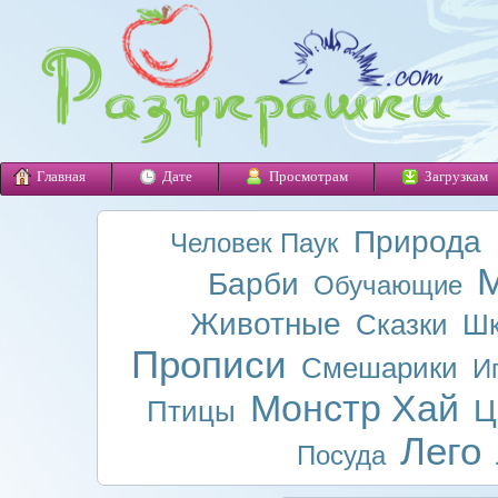
Главная
Дате
Просмотрам
Загрузкам
Природа
Человек Паук
М
Барби
Обучающие
Животные
Сказки
Шк
Прописи
Смешарики
И
Монстр Хай
Ц
Птицы
Лего
Посуда