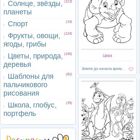
Солнце, звёзды,
(113)
планеты
Спорт
(14)
Фрукты, овощи,
(124)
ягоды, грибы
Цветы, природа,
(195)
Цера
деревья
Земля до начала врем...
Шаблоны для
(81)
пальчикового
рисования
Школа, глобус,
(35)
портфель