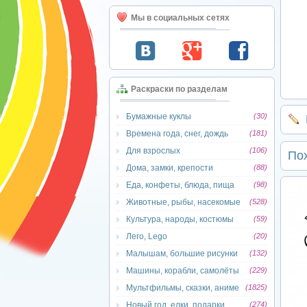
Мы в социальных сетях
Раскраски по разделам
Бумажные куклы
(30)
Времена года, снег, дождь
(181)
Для взрослых
(106)
По
Дома, замки, крепости
(88)
Еда, конфеты, блюда, пища
(98)
Животные, рыбы, насекомые
(528)
Культура, народы, костюмы
(59)
Лего, Lego
(20)
Малышам, большие рисунки
(132)
Машины, корабли, самолёты
(229)
Мультфильмы, сказки, аниме
(1825)
Новый год, елки, подарки
(274)