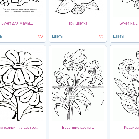
Букет для Мамы...
Три цветка
Букет на 1 
ты
Цветы
Цветы
мпозиция из цветов...
Весенние цветы...
Красивые