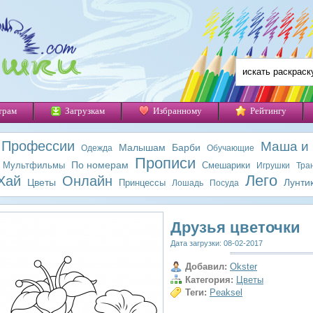
трам
Загрузкам
Избранному
Рейтингу
Профессии
Маша и
Малышам
Барби
Одежда
Обучающие
Прописи
По номерам
Мультфильмы
Смешарики
Игрушки
Тра
Лего
Хай
Онлайн
Цветы
Лунти
Принцессы
Лошадь
Посуда
Друзья цветочки
Дата загрузки: 08-02-2017
Добавил:
Okster
Категория:
Цветы
Теги:
Peaksel