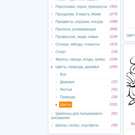
Персонажи, герои, принцессы
(391)
Праздники, 8 марта, Маме
(273)
Предметы, игрушки, посуда
(188)
Прописи, развивающие
(856)
Цве
Профессии, люди, семья
(124)
Солнце, звёзды, планеты
(113)
Спорт
(14)
Фрукты, овощи, ягоды, грибы
(124)
Цветы, природа, деревья
(195)
Все
Деревья
(37)
Листья
(41)
Природа
(16)
Цветы
(101)
Шаблоны для пальчикового
(81)
рисования
Ко
Школа, глобус, портфель
(35)