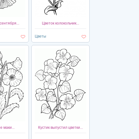
сентября...
Цветок колокольчик...
Цветы
 маки...
Кустик выпустил цветки...