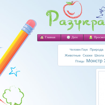
Главная
Дате
Просмо
Природа
Человек Паук
Животные
Сказки
Школа
Монстр 
Птицы