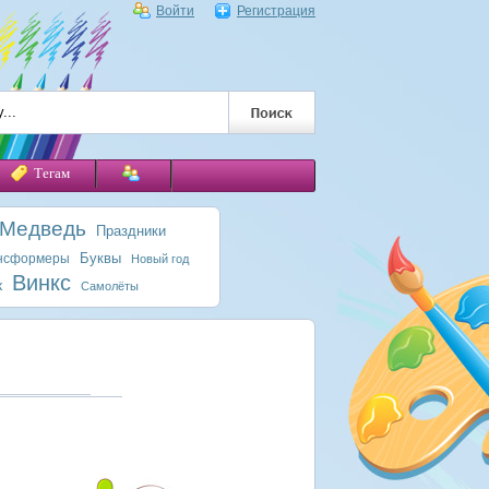
Войти
Регистрация
Тегам
 Медведь
Праздники
Буквы
нсформеры
Новый год
Винкс
к
Самолёты