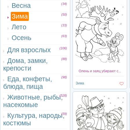
Весна
(34)
Зима
(50)
Лето
(33)
Осень
(63)
Для взрослых
(106)
Дома, замки,
(88)
крепости
Олень и заяц убирают с...
Еда, конфеты,
(98)
Зима
блюда, пища
Животные, рыбы,
(528)
насекомые
Культура, народы,
(59)
костюмы