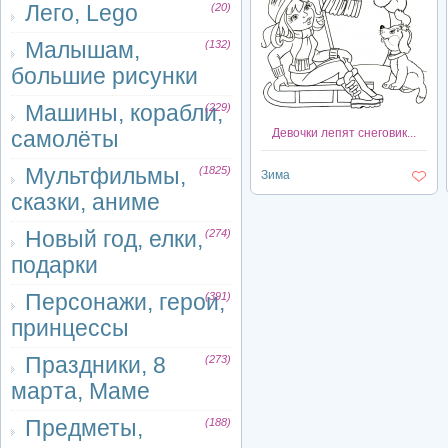
Лего, Lego
(20)
Малышам,
(132)
большие рисунки
Машины, корабли,
(229)
Девочки лепят снеговик...
самолёты
Мультфильмы,
(1825)
Зима
сказки, аниме
Новый год, елки,
(274)
подарки
Персонажи, герои,
(391)
принцессы
Праздники, 8
(273)
марта, Маме
Предметы,
(188)