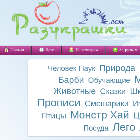
Главная
Дате
Просмотрам
Загрузкам
Природа
Человек Паук
М
Барби
Обучающие
Животные
Сказки
Шк
Прописи
Смешарики
И
Монстр Хай
Ц
Птицы
Лего
Посуда