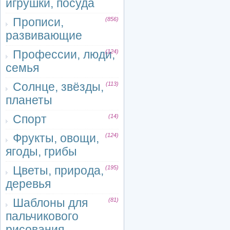
игрушки, посуда
Прописи,
(856)
развивающие
Профессии, люди,
(124)
семья
Солнце, звёзды,
(113)
планеты
Спорт
(14)
Фрукты, овощи,
(124)
ягоды, грибы
Цветы, природа,
(195)
деревья
Шаблоны для
(81)
пальчикового
рисования