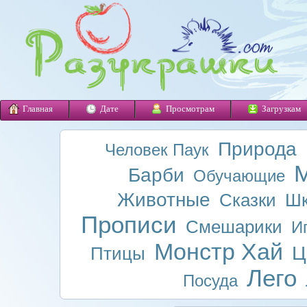
Главная
Дате
Просмотрам
Загрузкам
Природа
Человек Паук
М
Барби
Обучающие
Животные
Сказки
Шк
Прописи
Смешарики
И
Монстр Хай
Ц
Птицы
Лего
Посуда