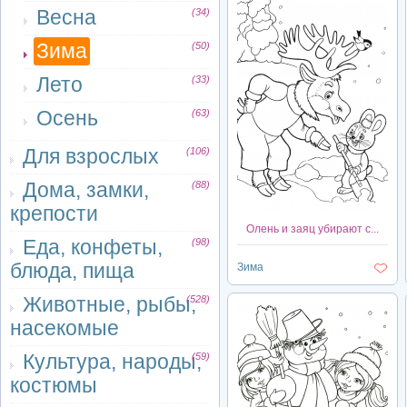
Весна
(34)
Зима
(50)
Лето
(33)
Осень
(63)
Для взрослых
(106)
Дома, замки,
(88)
крепости
Олень и заяц убирают с...
Еда, конфеты,
(98)
блюда, пища
Зима
Животные, рыбы,
(528)
насекомые
Культура, народы,
(59)
костюмы