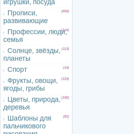
игрушки, посуда
Прописи,
(856)
развивающие
Профессии, люди,
(124)
семья
Солнце, звёзды,
(113)
планеты
Спорт
(14)
Фрукты, овощи,
(124)
ягоды, грибы
Цветы, природа,
(195)
деревья
Шаблоны для
(81)
пальчикового
рисования