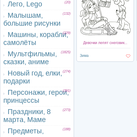
Лего, Lego
(20)
Малышам,
(132)
большие рисунки
Машины, корабли,
(229)
самолёты
Девочки лепят снеговик...
Мультфильмы,
(1825)
Зима
сказки, аниме
Новый год, елки,
(274)
подарки
Персонажи, герои,
(391)
принцессы
Праздники, 8
(273)
марта, Маме
Предметы,
(188)