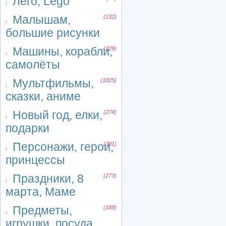
Лего, Lego
Малышам,
(132)
большие рисунки
Машины, корабли,
(229)
самолёты
Мультфильмы,
(1825)
сказки, аниме
Новый год, елки,
(274)
подарки
Персонажи, герои,
(391)
принцессы
Праздники, 8
(273)
марта, Маме
Предметы,
(188)
игрушки, посуда