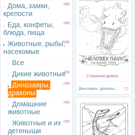
Дома, замки,
(88)
крепости
Еда, конфеты,
(98)
блюда, пища
Животные, рыбы,
(528)
насекомые
Все
Дикие животные
(74)
Страшный дракон...
Динозавры,
(43)
Динозавры, драконы...
драконы
Домашние
(45)
животные
Животные и их
(10)
детеныши