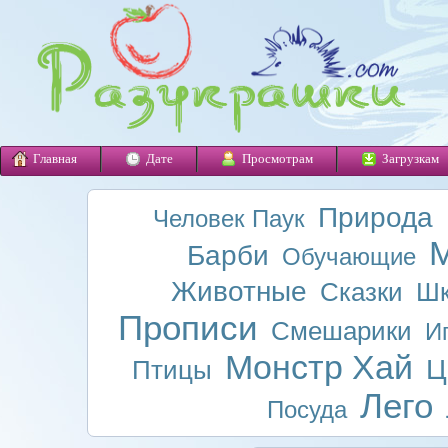
Главная
Дате
Просмотрам
Загрузкам
Природа
Человек Паук
М
Барби
Обучающие
Животные
Сказки
Шк
Прописи
Смешарики
И
Монстр Хай
Ц
Птицы
Лего
Посуда