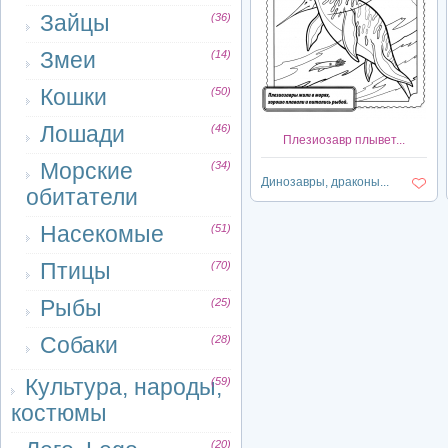
Зайцы
(36)
Змеи
(14)
Кошки
(50)
Лошади
(46)
Плезиозавр плывет...
Морские
(34)
Динозавры, драконы...
обитатели
Насекомые
(51)
Птицы
(70)
Рыбы
(25)
Собаки
(28)
Культура, народы,
(59)
костюмы
(20)