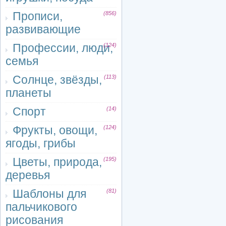
Прописи,
(856)
развивающие
Профессии, люди,
(124)
семья
Солнце, звёзды,
(113)
планеты
Спорт
(14)
Фрукты, овощи,
(124)
ягоды, грибы
Цветы, природа,
(195)
деревья
Шаблоны для
(81)
пальчикового
рисования