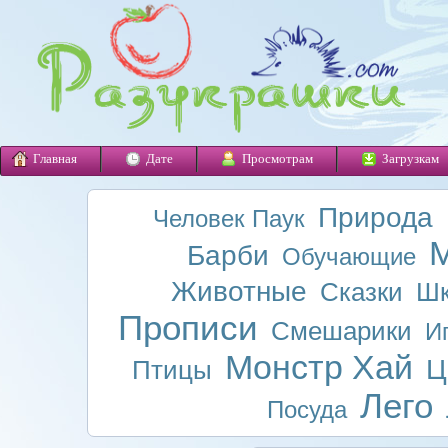
Главная
Дате
Просмотрам
Загрузкам
Природа
Человек Паук
М
Барби
Обучающие
Животные
Сказки
Шк
Прописи
Смешарики
И
Монстр Хай
Ц
Птицы
Лего
Посуда