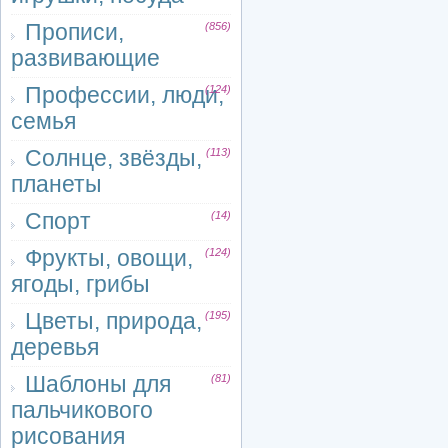
Прописи,
(856)
развивающие
Профессии, люди,
(124)
семья
Солнце, звёзды,
(113)
планеты
Спорт
(14)
Фрукты, овощи,
(124)
ягоды, грибы
Цветы, природа,
(195)
деревья
Шаблоны для
(81)
пальчикового
рисования