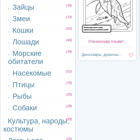
Зайцы
(36)
Змеи
(14)
Кошки
(50)
Лошади
(46)
Плезиозавр плывет...
Морские
(34)
Динозавры, драконы...
обитатели
Насекомые
(51)
Птицы
(70)
Рыбы
(25)
Собаки
(28)
Культура, народы,
(59)
костюмы
(20)