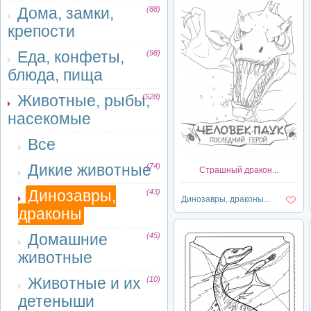
Дома, замки,
(88)
крепости
Еда, конфеты,
(98)
блюда, пища
Животные, рыбы,
(528)
насекомые
Все
Дикие животные
(74)
Страшный дракон...
Динозавры,
(43)
Динозавры, драконы...
драконы
Домашние
(45)
животные
Животные и их
(10)
детеныши