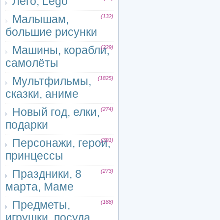
Лего, Lego
Малышам,
(132)
большие рисунки
Машины, корабли,
(229)
самолёты
Мультфильмы,
(1825)
сказки, аниме
Новый год, елки,
(274)
подарки
Персонажи, герои,
(391)
принцессы
Праздники, 8
(273)
марта, Маме
Предметы,
(188)
игрушки, посуда