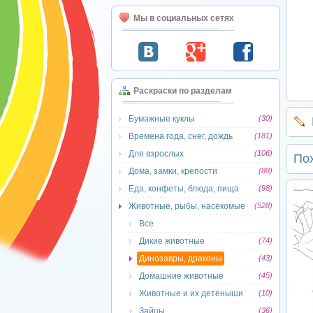
Мы в социальных сетях
Раскраски по разделам
Бумажные куклы
(30)
Времена года, снег, дождь
(181)
Для взрослых
(106)
По
Дома, замки, крепости
(88)
Еда, конфеты, блюда, пища
(98)
Животные, рыбы, насекомые
(528)
Все
Дикие животные
(74)
Динозавры, драконы
(43)
Домашние животные
(45)
Животные и их детеныши
(10)
Зайцы
(36)