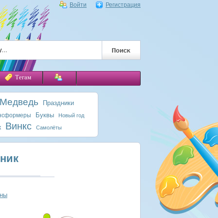
Войти
Регистрация
Тегам
 Медведь
Праздники
Буквы
нсформеры
Новый год
Винкс
к
Самолёты
ник
оны