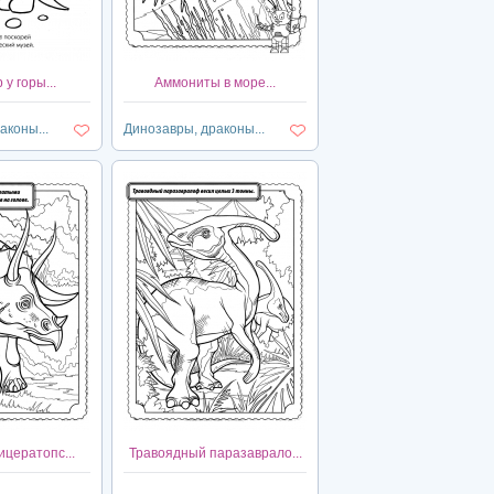
у горы...
Аммониты в море...
аконы...
Динозавры, драконы...
цератопс...
Травоядный паразаврало...