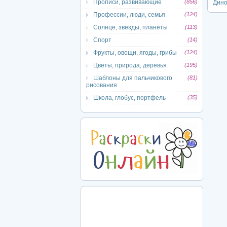
Прописи, развивающие
(856)
Дино
Профессии, люди, семья
(124)
Солнце, звёзды, планеты
(113)
Спорт
(14)
Фрукты, овощи, ягоды, грибы
(124)
Цветы, природа, деревья
(195)
Шаблоны для пальчикового
(81)
рисования
Школа, глобус, портфель
(35)