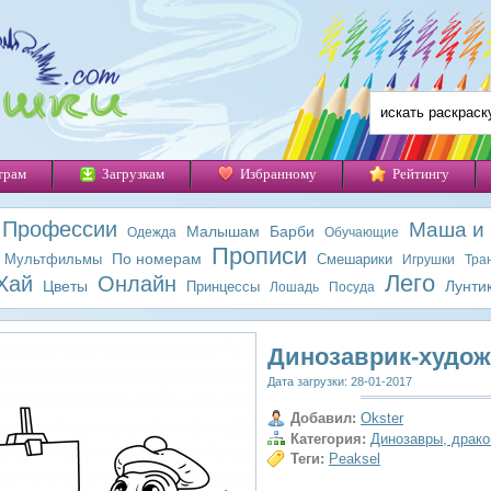
трам
Загрузкам
Избранному
Рейтингу
Профессии
Маша и
Малышам
Барби
Одежда
Обучающие
Прописи
По номерам
Мультфильмы
Смешарики
Игрушки
Тра
Лего
Хай
Онлайн
Цветы
Лунти
Принцессы
Лошадь
Посуда
Динозаврик-худож
Дата загрузки: 28-01-2017
Добавил:
Okster
Категория:
Динозавры, драк
Теги:
Peaksel