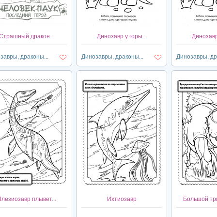
Страшный дракон...
Динозавр у горы...
Динозавр 
завры, драконы...
Динозавры, драконы...
Динозавры, др
Плезиозавр плывет...
Ихтиозавр
Большой три