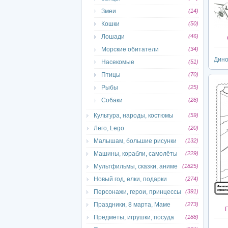
Змеи
(14)
Кошки
(50)
Лошади
(46)
Морские обитатели
(34)
Дино
Насекомые
(51)
Птицы
(70)
Рыбы
(25)
Собаки
(28)
Культура, народы, костюмы
(59)
Лего, Lego
(20)
Малышам, большие рисунки
(132)
Машины, корабли, самолёты
(229)
Мультфильмы, сказки, аниме
(1825)
Новый год, елки, подарки
(274)
Персонажи, герои, принцессы
(391)
Праздники, 8 марта, Маме
(273)
Предметы, игрушки, посуда
(188)