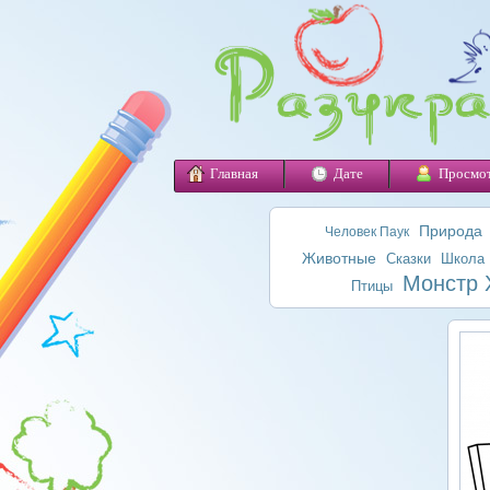
Главная
Дате
Просмо
Природа
Человек Паук
Животные
Сказки
Школа
Монстр 
Птицы