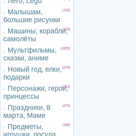
Лего, Lego
Малышам,
(132)
большие рисунки
Машины, корабли,
(229)
самолёты
Мультфильмы,
(1825)
сказки, аниме
Новый год, елки,
(274)
подарки
Персонажи, герои,
(391)
принцессы
Праздники, 8
(273)
марта, Маме
Предметы,
(188)
игрушки, посуда