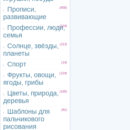
Прописи,
(856)
развивающие
Профессии, люди,
(124)
семья
Солнце, звёзды,
(113)
планеты
Спорт
(14)
Фрукты, овощи,
(124)
ягоды, грибы
Цветы, природа,
(195)
деревья
Шаблоны для
(81)
пальчикового
рисования