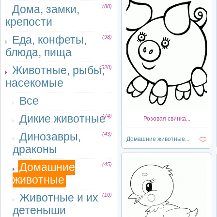
Дома, замки,
(88)
крепости
Еда, конфеты,
(98)
блюда, пища
Животные, рыбы,
(528)
насекомые
Все
Дикие животные
(74)
Розовая свинка...
Динозавры,
(43)
Домашние животные...
драконы
Домашние
(45)
животные
Животные и их
(10)
детеныши