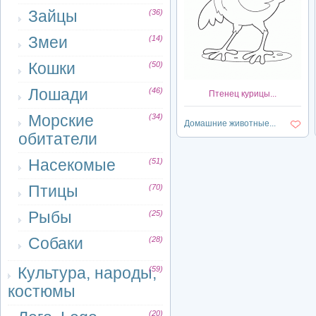
Зайцы
(36)
Змеи
(14)
Кошки
(50)
Лошади
(46)
Птенец курицы...
Морские
(34)
Домашние животные...
обитатели
Насекомые
(51)
Птицы
(70)
Рыбы
(25)
Собаки
(28)
Культура, народы,
(59)
костюмы
(20)