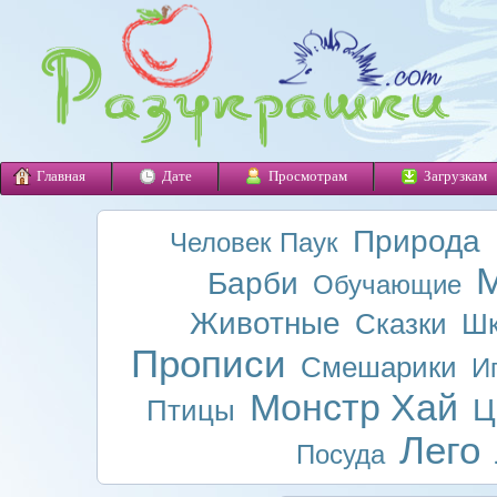
Главная
Дате
Просмотрам
Загрузкам
Природа
Человек Паук
М
Барби
Обучающие
Животные
Сказки
Шк
Прописи
Смешарики
И
Монстр Хай
Ц
Птицы
Лего
Посуда