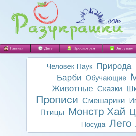
Главная
Дате
Просмотрам
Загрузкам
Природа
Человек Паук
М
Барби
Обучающие
Животные
Сказки
Шк
Прописи
Смешарики
И
Монстр Хай
Ц
Птицы
Лего
Посуда