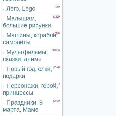
Лего, Lego
(20)
Малышам,
(132)
большие рисунки
Машины, корабли,
(229)
самолёты
Мультфильмы,
(1825)
сказки, аниме
Новый год, елки,
(274)
подарки
Персонажи, герои,
(391)
принцессы
Праздники, 8
(273)
марта, Маме