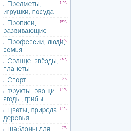
Предметы,
(188)
игрушки, посуда
Прописи,
(856)
развивающие
Профессии, люди,
(124)
семья
Солнце, звёзды,
(113)
планеты
Спорт
(14)
Фрукты, овощи,
(124)
ягоды, грибы
Цветы, природа,
(195)
деревья
Шаблоны для
(81)