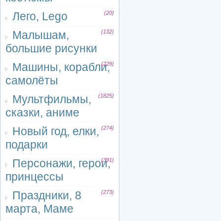
Лего, Lego
(20)
Малышам,
(132)
большие рисунки
Машины, корабли,
(229)
самолёты
Мультфильмы,
(1825)
сказки, аниме
Новый год, елки,
(274)
подарки
Персонажи, герои,
(391)
принцессы
Праздники, 8
(273)
марта, Маме