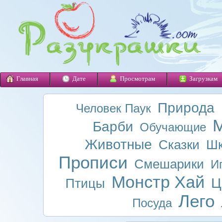
Главная
Дате
Просмотрам
Загрузкам
Природа
Человек Паук
М
Барби
Обучающие
Животные
Сказки
Шк
Прописи
Смешарики
И
Монстр Хай
Ц
Птицы
Лего
Посуда