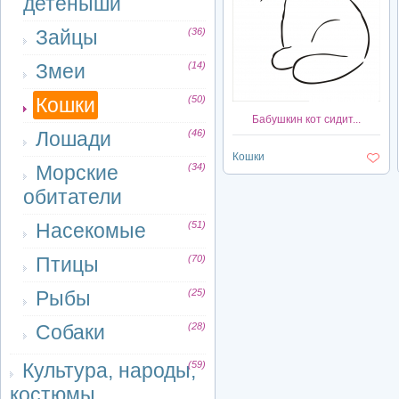
детеныши
Зайцы
(36)
Змеи
(14)
Кошки
(50)
Бабушкин кот сидит...
Лошади
(46)
Кошки
Морские
(34)
обитатели
Насекомые
(51)
Птицы
(70)
Рыбы
(25)
Собаки
(28)
Культура, народы,
(59)
костюмы