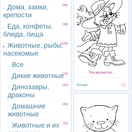
Дома, замки,
(88)
крепости
Еда, конфеты,
(98)
блюда, пища
Животные, рыбы,
(528)
насекомые
Все
Том мушкетер...
Дикие животные
(74)
Кошки
Динозавры,
(43)
драконы
Домашние
(45)
животные
Животные и их
(10)