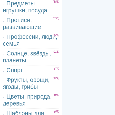
Предметы,
(188)
игрушки, посуда
Прописи,
(856)
развивающие
Профессии, люди,
(124)
семья
Солнце, звёзды,
(113)
планеты
Спорт
(14)
Фрукты, овощи,
(124)
ягоды, грибы
Цветы, природа,
(195)
деревья
Шаблоны для
(81)