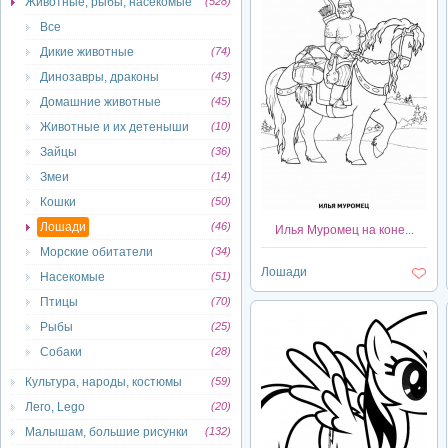
Животные, рыбы, насекомые
(528)
Все
Дикие животные
(74)
Динозавры, драконы
(43)
Домашние животные
(45)
Животные и их детеныши
(10)
Зайцы
(36)
Змеи
(14)
Кошки
(50)
Лошади
(46)
Илья Муромец на коне...
Морские обитатели
(34)
Лошади
Насекомые
(51)
Птицы
(70)
Рыбы
(25)
Собаки
(28)
Культура, народы, костюмы
(59)
Лего, Lego
(20)
Малышам, большие рисунки
(132)