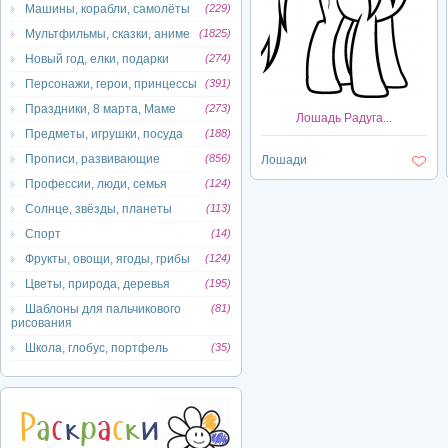
Машины, корабли, самолёты
(229)
Мультфильмы, сказки, аниме
(1825)
Новый год, елки, подарки
(274)
Персонажи, герои, принцессы
(391)
Праздники, 8 марта, Маме
(273)
Лошадь Радуга...
Предметы, игрушки, посуда
(188)
Прописи, развивающие
(856)
Лошади
Профессии, люди, семья
(124)
Солнце, звёзды, планеты
(113)
Спорт
(14)
Фрукты, овощи, ягоды, грибы
(124)
Цветы, природа, деревья
(195)
Шаблоны для пальчикового
(81)
рисования
Школа, глобус, портфель
(35)