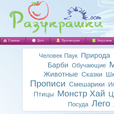
Главная
Дате
Просмотрам
Загрузкам
Природа
Человек Паук
М
Барби
Обучающие
Животные
Сказки
Шк
Прописи
Смешарики
И
Монстр Хай
Ц
Птицы
Лего
Посуда