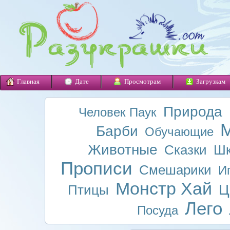
Главная
Дате
Просмотрам
Загрузкам
Природа
Человек Паук
М
Барби
Обучающие
Животные
Сказки
Шк
Прописи
Смешарики
И
Монстр Хай
Ц
Птицы
Лего
Посуда