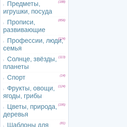
Предметы,
(188)
игрушки, посуда
Прописи,
(856)
развивающие
Профессии, люди,
(124)
семья
Солнце, звёзды,
(113)
планеты
Спорт
(14)
Фрукты, овощи,
(124)
ягоды, грибы
Цветы, природа,
(195)
деревья
Шаблоны для
(81)