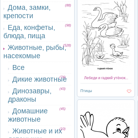
Дома, замки,
(88)
крепости
Еда, конфеты,
(98)
блюда, пища
Животные, рыбы,
(528)
насекомые
Все
Дикие животные
(74)
Лебеди и гадкий утёнок...
Динозавры,
(43)
Птицы
драконы
Домашние
(45)
животные
Животные и их
(10)