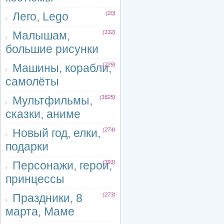
Лего, Lego
(20)
Малышам,
(132)
большие рисунки
Машины, корабли,
(229)
самолёты
Мультфильмы,
(1825)
сказки, аниме
Новый год, елки,
(274)
подарки
Персонажи, герои,
(391)
принцессы
Праздники, 8
(273)
марта, Маме