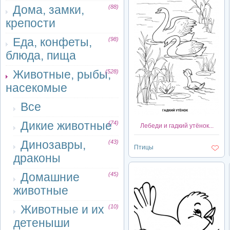
Дома, замки,
(88)
крепости
Еда, конфеты,
(98)
блюда, пища
Животные, рыбы,
(528)
насекомые
Все
Дикие животные
(74)
Лебеди и гадкий утёнок...
Динозавры,
(43)
Птицы
драконы
Домашние
(45)
животные
Животные и их
(10)
детеныши