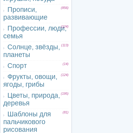
Прописи,
(856)
развивающие
Профессии, люди,
(124)
семья
Солнце, звёзды,
(113)
планеты
Спорт
(14)
Фрукты, овощи,
(124)
ягоды, грибы
Цветы, природа,
(195)
деревья
Шаблоны для
(81)
пальчикового
рисования