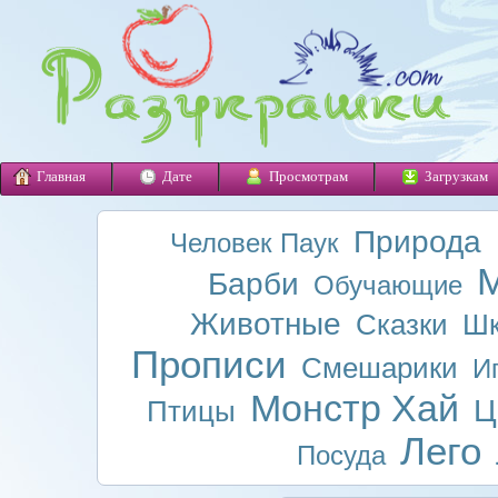
Главная
Дате
Просмотрам
Загрузкам
Природа
Человек Паук
М
Барби
Обучающие
Животные
Сказки
Шк
Прописи
Смешарики
И
Монстр Хай
Ц
Птицы
Лего
Посуда