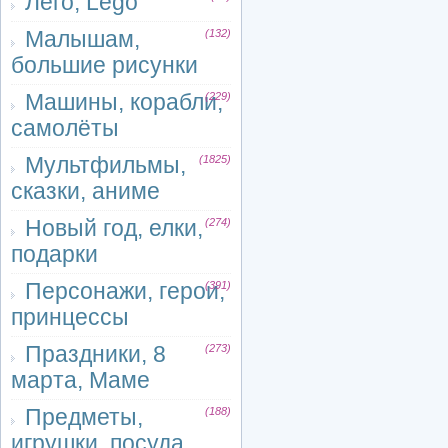
Лего, Lego
Малышам,
(132)
большие рисунки
Машины, корабли,
(229)
самолёты
Мультфильмы,
(1825)
сказки, аниме
Новый год, елки,
(274)
подарки
Персонажи, герои,
(391)
принцессы
Праздники, 8
(273)
марта, Маме
Предметы,
(188)
игрушки, посуда