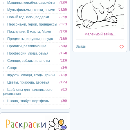
Машины, корабли, самолёты
(229)
Мультфильмы, сказки, аниме
(1825)
Новый год, елки, подарки
(274)
Персонажи, герои, принцессы
(391)
Праздники, 8 марта, Маме
(273)
Маленький зайка...
Предметы, игрушки, посуда
(188)
Прописи, развивающие
(856)
Зайцы
Профессии, люди, семья
(124)
Солнце, звёзды, планеты
(113)
Спорт
(14)
Фрукты, овощи, ягоды, грибы
(124)
Цветы, природа, деревья
(195)
Шаблоны для пальчикового
(81)
рисования
Школа, глобус, портфель
(35)