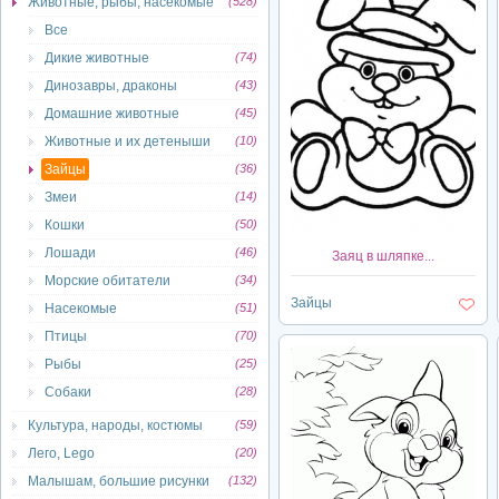
Животные, рыбы, насекомые
(528)
Все
Дикие животные
(74)
Динозавры, драконы
(43)
Домашние животные
(45)
Животные и их детеныши
(10)
Зайцы
(36)
Змеи
(14)
Кошки
(50)
Лошади
(46)
Заяц в шляпке...
Морские обитатели
(34)
Зайцы
Насекомые
(51)
Птицы
(70)
Рыбы
(25)
Собаки
(28)
Культура, народы, костюмы
(59)
Лего, Lego
(20)
Малышам, большие рисунки
(132)