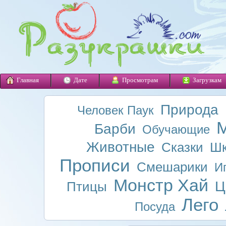
Главная
Дате
Просмотрам
Загрузкам
Природа
Человек Паук
М
Барби
Обучающие
Животные
Сказки
Шк
Прописи
Смешарики
И
Монстр Хай
Ц
Птицы
Лего
Посуда