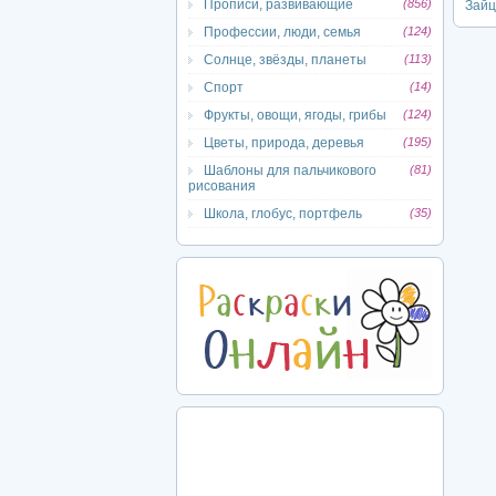
Прописи, развивающие
(856)
Зай
Профессии, люди, семья
(124)
Солнце, звёзды, планеты
(113)
Спорт
(14)
Фрукты, овощи, ягоды, грибы
(124)
Цветы, природа, деревья
(195)
Шаблоны для пальчикового
(81)
рисования
Школа, глобус, портфель
(35)