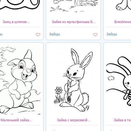
Заяц в шляпке...
Зайки из мультфильма Б...
Влюбленны
цы
Зайцы
Зайцы
Маленький зайка...
Зайка с морковкой...
Зайка в те