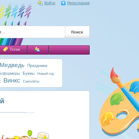
Войти
Регистрация
Тегам
 Медведь
Праздники
Буквы
нсформеры
Новый год
Винкс
к
Самолёты
ой