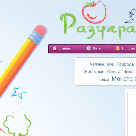
Главная
Дате
Просмо
Природа
Человек Паук
Животные
Сказки
Школа
Монстр 
Птицы