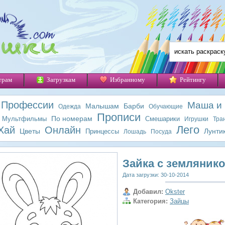
трам
Загрузкам
Избранному
Рейтингу
Профессии
Маша и
Малышам
Барби
Одежда
Обучающие
Прописи
По номерам
Мультфильмы
Смешарики
Игрушки
Тра
Лего
Хай
Онлайн
Цветы
Лунти
Принцессы
Лошадь
Посуда
Зайка с земляник
Дата загрузки: 30-10-2014
Добавил:
Okster
Категория:
Зайцы