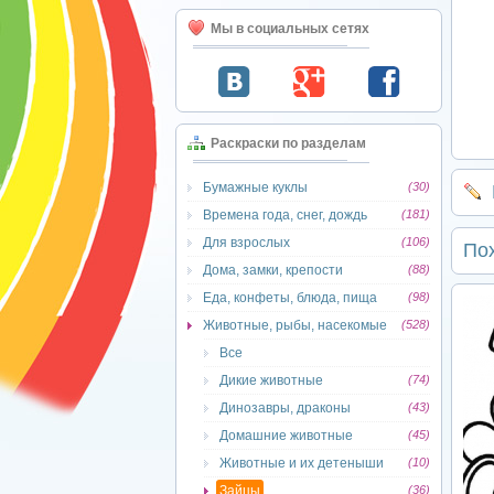
Мы в социальных сетях
Раскраски по разделам
Бумажные куклы
(30)
Времена года, снег, дождь
(181)
Для взрослых
(106)
По
Дома, замки, крепости
(88)
Еда, конфеты, блюда, пища
(98)
Животные, рыбы, насекомые
(528)
Все
Дикие животные
(74)
Динозавры, драконы
(43)
Домашние животные
(45)
Животные и их детеныши
(10)
Зайцы
(36)