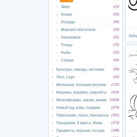
Змеи
(14)
Кошки
(50)
Лошади
(46)
Морские обитатели
(34)
Зай
Насекомые
(51)
Птицы
(70)
Рыбы
(25)
Собаки
(28)
Культура, народы, костюмы
(59)
Лего, Lego
(20)
Малышам, большие рисунки
(132)
Машины, корабли, самолёты
(229)
Мультфильмы, сказки, аниме
(1825)
Новый год, елки, подарки
(274)
Персонажи, герои, принцессы
(391)
Праздники, 8 марта, Маме
(273)
Предметы, игрушки, посуда
(188)