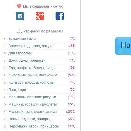
Мы в социальных сетях
Раскраски по разделам
Бумажные куклы
(30)
На
Времена года, снег, дождь
(181)
Для взрослых
(106)
Дома, замки, крепости
(88)
Еда, конфеты, блюда, пища
(98)
Животные, рыбы, насекомые
(528)
Культура, народы, костюмы
(59)
Лего, Lego
(20)
Малышам, большие рисунки
(132)
Машины, корабли, самолёты
(229)
Мультфильмы, сказки, аниме
(1825)
Новый год, елки, подарки
(274)
Персонажи, герои, принцессы
(391)