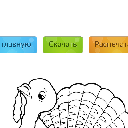
 главную
Скачать
Распечат