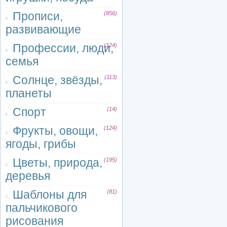
Прописи,
(856)
развивающие
Профессии, люди,
(124)
семья
Солнце, звёзды,
(113)
планеты
Спорт
(14)
Фрукты, овощи,
(124)
ягоды, грибы
Цветы, природа,
(195)
деревья
Шаблоны для
(81)
пальчикового
рисования