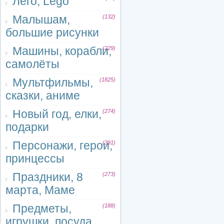
Лего, Lego
Малышам,
(132)
большие рисунки
Машины, корабли,
(229)
самолёты
Мультфильмы,
(1825)
сказки, аниме
Новый год, елки,
(274)
подарки
Персонажи, герои,
(391)
принцессы
Праздники, 8
(273)
марта, Маме
Предметы,
(188)
игрушки, посуда