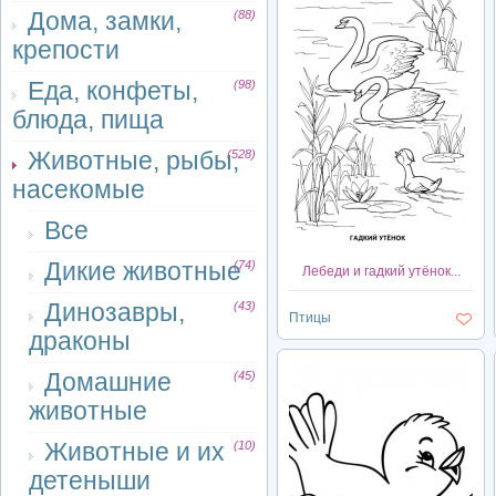
Дома, замки,
(88)
крепости
Еда, конфеты,
(98)
блюда, пища
Животные, рыбы,
(528)
насекомые
Все
Дикие животные
(74)
Лебеди и гадкий утёнок...
Динозавры,
(43)
Птицы
драконы
Домашние
(45)
животные
Животные и их
(10)
детеныши