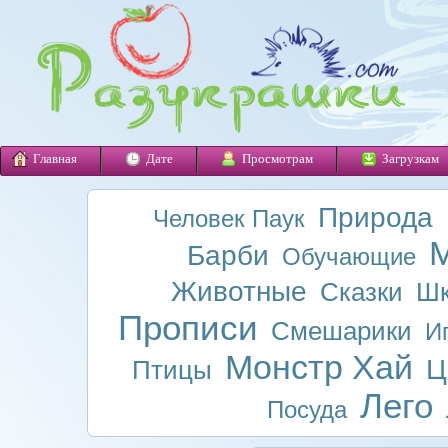
Главная
Дате
Просмотрам
Загрузкам
Природа
Человек Паук
М
Барби
Обучающие
Животные
Сказки
Шк
Прописи
Смешарики
И
Монстр Хай
Ц
Птицы
Лего
Посуда